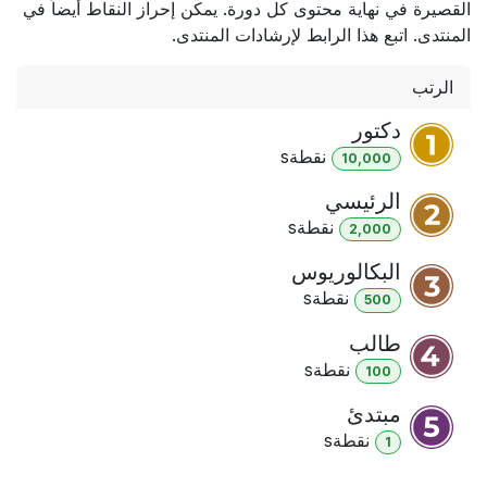
القصيرة في نهاية محتوى كل دورة. يمكن إحراز النقاط أيضاً في
المنتدى. اتبع هذا الرابط لإرشادات المنتدى.
الرتب
دكتور
نقطة
s
10,000
الرئيسي
نقطة
s
2,000
البكالوريوس
نقطة
s
500
طالب
نقطة
s
100
مبتدئ
نقطة
s
1